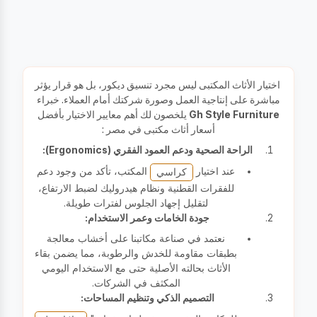
تحميل المزيد
اختيار الأثاث المكتبى ليس مجرد تنسيق ديكور، بل هو قرار يؤثر
مباشرة على إنتاجية العمل وصورة شركتك أمام العملاء. خبراء
Gh Style Furniture
يلخصون لك أهم معايير الاختيار بأفضل
أسعار أثاث مكتبى في مصر :
الراحة الصحية ودعم العمود الفقري (Ergonomics):
عند اختيار
المكتب، تأكد من وجود دعم
كراسي
للفقرات القطنية ونظام هيدروليك لضبط الارتفاع،
لتقليل إجهاد الجلوس لفترات طويلة.
جودة الخامات وعمر الاستخدام:
نعتمد في صناعة مكاتبنا على أخشاب معالجة
بطبقات مقاومة للخدش والرطوبة، مما يضمن بقاء
الأثاث بحالته الأصلية حتى مع الاستخدام اليومي
المكثف في الشركات.
التصميم الذكي وتنظيم المساحات: