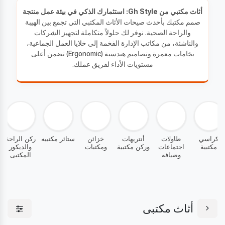
أثاث مكتبي من Gh Style: استثمارك الذكي في بيئة عمل منتجة
صمم مكتبك بأحدث صيحات الأثاث المكتبي التي تجمع بين الهيبة
والراحة الصحية. نوفر لك حلولاً متكاملة لتجهيز الشركات
والناشئة، من مكاتب الإدارة الفخمة إلى خلايا العمل الجماعية،
بخامات معمرة وتصاميم هندسية (Ergonomic) تضمن أعلى
مستويات الأداء لفريق عملك.
ت
كراسي
طاولات
أنتريهات
خزائن
ستائر مكتبيه
ركن الرا
مكتبية
اجتماعات
وركن مكتبية
ومكتبات
والديكو
وضيافه
المكتب
أثاث مكتبى