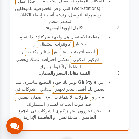
للمكاتب المفتوحة، يفضل استخدام "
خلايا عمل
" (Workstations) التي توفر الخصوصية للموظفين
مع سهولة التواصل، وتدعم أنظمة إخفاء الكابلات
لمظهر منظم.
تكامل الهوية البصرية:
منطقة الاستقبال هي واجهة شركتك؛ لذا ننصح
باختيار
و
كاونترات استقبال
مع
و
أطقم أنترية جلدية
ستائر مكتبيه
يعكس احترافية عملك وتعطي
الديكور المكتبى
انطباعاً أولاً قوياً لزوارك.
القيمة مقابل السعر والضمان:
في
Gh Style
نوفر لك جودة المصنع مباشرة، مما
يضمن لك أفضل سعر تجهيز
شركات في
مكاتب
مصر و
مع
طاولات الأجتماعات
ضمان حقيقي
ضد عيوب الصناعة لضمان استثمارك.
نحن فخورون بتجهيز كبرى الشركات في
التجمع
الخامس
،
مدينة نصر
، و
العاصمة الإدارية