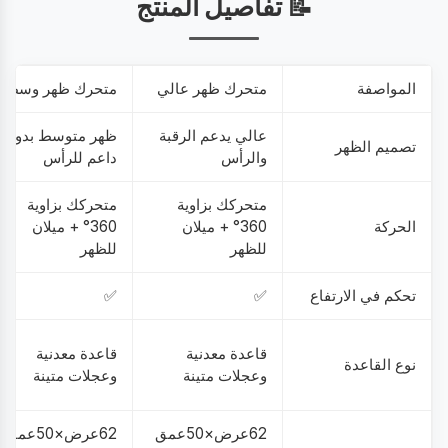
📝 تفاصيل المنتج
المواصفة
متحرك ظهر عالي
متحرك ظهر وسط
عالي يدعم الرقبة
ظهر متوسط بدون
تصميم الظهر
والرأس
داعم للرأس
متحركك بزاوية
متحركك بزاوية
الحركة
360° + ميلان
360° + ميلان
للظهر
للظهر
تحكم في الارتفاع
✅
✅
قاعدة معدنية
قاعدة معدنية
نوع القاعدة
وعجلات متينة
وعجلات متينة
62عرض×50عمق
62عرض×50عمق