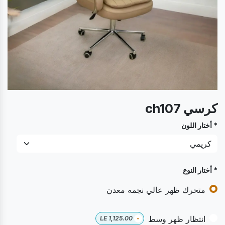
كرسي ch107
* أختار اللون
* أختار النوع
متحرك ظهر عالي نجمه معدن
انتظار ظهر وسط
LE
1,125.00
-