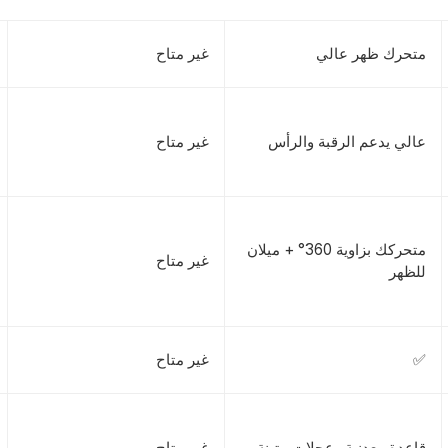
متحرك ظهر عالي
غير متاح
عالي يدعم الرقبة والرأس
غير متاح
متحركك بزاوية 360° + ميلان
غير متاح
للظهر
✅
غير متاح
قاعدة معدنية وعجلات متينة
غير متاح