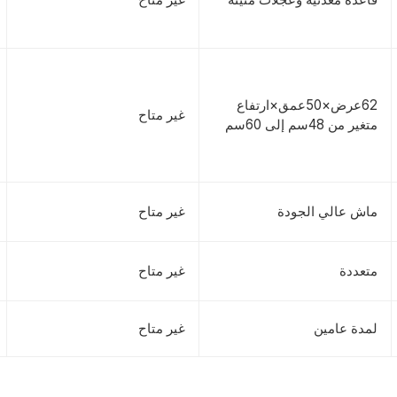
62عرض×50عمق×ارتفاع
غير متاح
متغير من 48سم إلى 60سم
ماش عالي الجودة
غير متاح
متعددة
غير متاح
لمدة عامين
غير متاح