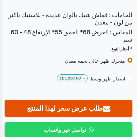
الخامات : قماش شبك بألوان عديدة - بلاستيك بأكتر
من لون - معدن
المقاس : العرض 68* العمق 55* الإرتفاع 48 - 60
سم
* أختار النوع
متحرك ظهر عالي نجمه معدن
انتظار ظهر وسط
LE
1,250.00
-
طلب عرض سعر لهذا المنتج
تواصل عبر واتساب