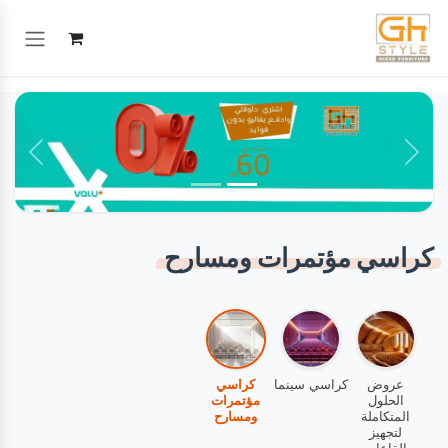
خطي للذهاب إلى المحتوى
السابق
التالي
كراسي مؤتمرات ومسارح
عروض
كراسي سينما
كراسي
الحلول
مؤتمرات
المتكاملة
ومسارح
لتجهيز