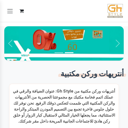
خطي للذهاب إلى المحتوى
السابق
التالي
أنتريهات وركن مكتبية
أنتريهات وركن مكتبية من Gh Style: عنوان الضيافة والرقي في
عملك اتمم فخامة مكتبك مع مجموعتنا الحصرية من الأنتريهات
والركن المكتبية التي صُممت لتعكس ذوقك الرفيع. نحن نوفر لك
حلول جلوس فاخرة تجمع بين التصميم المودرن المبتكر والراحة
الاستثنائية، مما يجعلها الخيار المثالي لاستقبال كبار الزوار أو خلق
ركن هادئ للاجتماعات الجانبية المريحة داخل مقر شركتك.