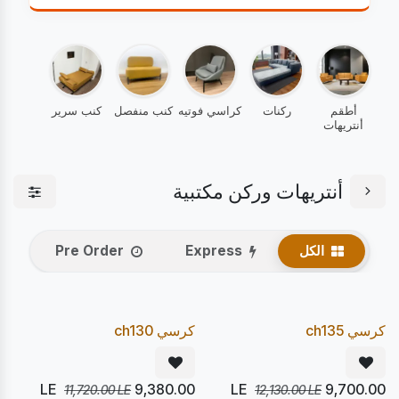
أطقم
ركنات
كراسي فوتيه
كنب منفصل
كنب سرير
أنتريهات
أنتريهات وركن مكتبية
الكل
Express
Pre Order
يصل 22/08
يصل 22/08
20
20
%
%
Pre Order
Pre Order
كرسي ch135
كرسي ch130
LE
9,380.00
LE
9,700.00
11,720.00
LE
12,130.00
LE
يصل 22/08
يصل 28/08