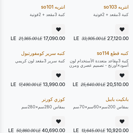
20
20
%
%
Pre Order
Pre Order
انتريه so103
انتريه so101
كنبة 3مقعد + 2فوتية
كنبة 3مقعد + 2فوتية
LE
17,090.00
LE
27,120.00
21,365.00
LE
33,905.00
LE
يصل 22/08
يصل 28/08
20
20
%
%
Pre Order
Pre Order
كنبه قطع so114
كنبه سرير كومفورتبول
كنبة 3مقاعد متعددة الأستخدام لون
كنبة سرير 3مقعد لون كريمي
أسود×أورنج - تصميم عصري ومرن
LE
13,990.00
LE
20,510.00
17,490.00
LE
25,640.00
LE
يصل 10/08
يصل 10/08
20
20
%
%
Express
Express
بانكيت باببل
كوزي كورنر
بمقاس 200سم×60سم×70سم
بمقاس 280سم×280سم
LE
40,690.00
LE
10,920.00
50,860.00
LE
13,645.00
LE