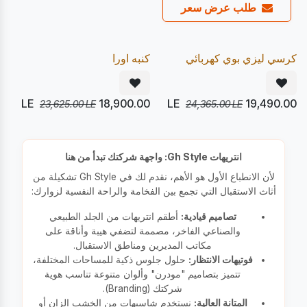
طلب عرض سعر
يصل 28/08
يصل 22/08
20
20
%
%
Pre Order
Pre Order
كرسي ليزي بوي كهربائي
كنبه اورا
LE
18,900.00
LE
19,490.00
23,625.00
LE
24,365.00
LE
انتريهات Gh Style: واجهة شركتك تبدأ من هنا
لأن الانطباع الأول هو الأهم، نقدم لك في Gh Style تشكيلة من
أثاث الاستقبال التي تجمع بين الفخامة والراحة النفسية لزوارك:
تصاميم قيادية:
أطقم انتريهات من الجلد الطبيعي
والصناعي الفاخر، مصممة لتضفي هيبة وأناقة على
مكاتب المديرين ومناطق الاستقبال.
فوتيهات الانتظار:
حلول جلوس ذكية للمساحات المختلفة،
تتميز بتصاميم "مودرن" وألوان متنوعة تناسب هوية
شركتك (Branding).
المتانة العالية:
نستخدم شاسيهات من الخشب الزان أو