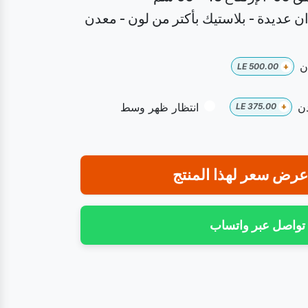
ن عديدة - بلاستيك بأكتر من لون - معدن
ن
LE
500.00
+
ن
انتظار ظهر وسط
LE
375.00
+
رض سعر لهذا المنتج
تواصل عبر واتساب