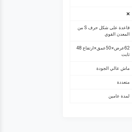
❌
قاعدة على شكل حرف S من
المعدن القوي
62عرض×50عمق×ارتفاع 48
ثابت
ماش عالي الجودة
متعددة
لمدة عامين