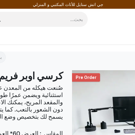
جي اتش ستايل للأثاث المكتبي و المنزلي
روط
المدونة
كرسي اوبر فريم
Pre Order
صُنعت هيكله من المعدن عا
استثنائية ويضمن عمرًا طو
والمقعد المريح، يمكنك الا
دون الشعور بالتعب. كما يت
يسمح لك بتخصيص وضع الج
المقاس : العرض 60* العمق 60*الإرتفاع 48 - 60 سم