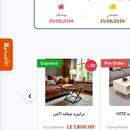
يتشحن
يوصلك
21/08/2026
21/08/2026
الأقسام
Express
Pre Order
20
20
%
%
tt1
ترابيزه ضيافه اكس
ترابيزه ضياف
2,300.00
LE
1,800.00
LE
2,250.00
LE
4,215.00