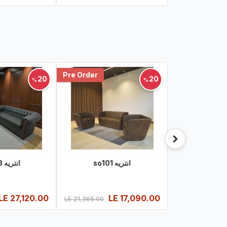
Pre Order
20
20
%
%
انتريه so101
انتريه so103
LE
27,120.00
LE
17,090.00
LE
21,365.00