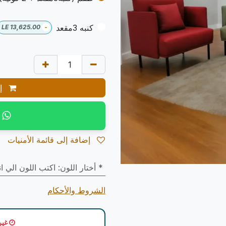
كنبه 3مقعد
LE
13,625.00
-
إض
إضافة إلى قائمة الأمنيات
* أختار اللون
:
اكتب اللون الي ا
الشروط والأحكام
غير