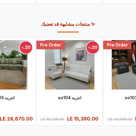
✨ منتجات مشابهة قد تعجبك
Pre Order
Pre Order
20
20
%
%
انتريه so104
انتريه so105
LE
28,670.00
LE
15,390.00
LE
19,235.00
LE
33,905.00