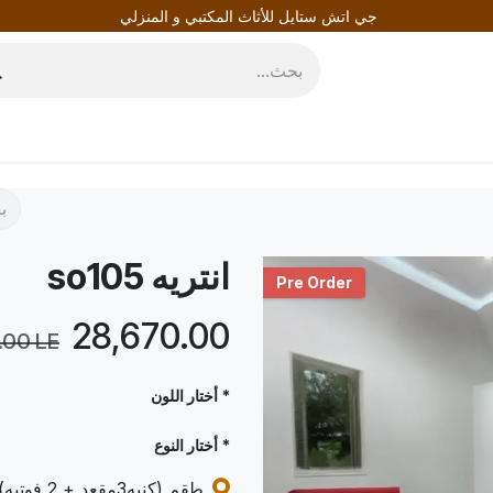
جي اتش ستايل للأثاث المكتبي و المنزلي
روط
المدونة
انتريه so105
Pre Order
LE
28,670.00
.00
LE
* أختار اللون
* أختار النوع
طقم (كنبه3مقعد + 2 فوتيه)