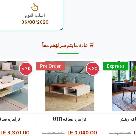
اطلب اليوم
06/08/2026
🛒 عادة ما يتم شراؤهم معاً
Pre Order
Express
20
20
%
%
افه ريتش
ترابيزه ضيافه tt111
ترابيزه ضيافه 12
LE
3,370.00
LE
3,040.00
LE
3,800.00
LE
2,750.00