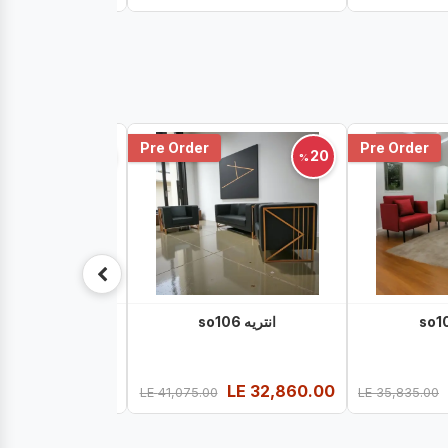
Pre Order
Pre Order
20
20
%
%
انتريه so106
انتريه so107
LE
21,720.00
LE
32,860.00
LE
41,075.00
LE
35,835.00