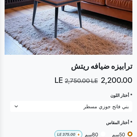
ترابيزه ضيافه ريتش
LE
2,200.00
2,750.00
LE
* أختار اللون
* أختار المقاس
50سم
80سم
LE
375.00
+