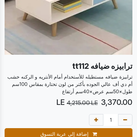
ترابيزه ضيافه tt112
ترابيزة ضيافه مستطيله للأستخدام أمام الأنتريه و الركنه خشب
أم دي أف عالي الجوده بأكتر من لون تختارة بمقاس 100سم
طول×50سم عرض×40سم أرتفاع
LE
3,370.00
4,215.00
LE
إضافة إلى عربة التسوق