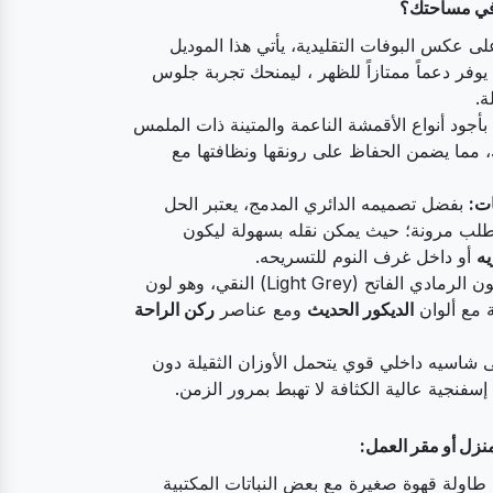
ف في مساحتك؟
ى عكس البوفات التقليدية، يأتي هذا الموديل
وفر دعماً ممتازاً للظهر ، ليمنحك تجربة جلوس
ة.
جود أنواع الأقمشة الناعمة والمتينة ذات الملمس
ك، مما يضمن الحفاظ على رونقها ونظافتها مع
ات:
بفضل تصميمه الدائري المدمج، يعتبر الحل
لب مرونة؛ حيث يمكن نقله بسهولة ليكون
يه
أو داخل غرف النوم للتسريحه.
يأتي باللون الرمادي الفاتح (Light Grey) النقي، وهو لون
 مع ألوان
الديكور الحديث
ومع عناصر
ركن الراحة
شاسيه داخلي قوي يتحمل الأوزان الثقيلة دون
سفنجية عالية الكثافة لا تهبط بمرور الزمن.
منزل أو مقر العمل:
اولة قهوة صغيرة مع بعض النباتات المكتبية