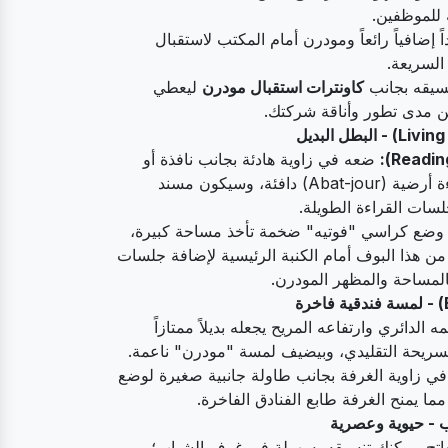
 للموظفين.
ً إضافياً رائعاً ومودرن أمام المكتب لاستقبال
لسريعة.
سيقه بجانب
كاونترات استقبال مودرن
ليعطي
ار عن مدى تطور وأناقة شركتك.
ضعه في زاوية هادئة بجانب نافذة أو
مكتبة منزلية، مع إضاءة أرضية (Abat-jour) دافئة، وسيكون مسند
جلسات القراءة الطويلة.
ن وضع كراسي "فوتيه" ضخمة تأخذ مساحة كبيرة،
ن هذا البوف أمام الكنبة الرئيسية لإضافة جلسات
المساحة والمظهر المودرن.
 الدائري وارتفاعه المريح يجعله بديلاً ممتازاً
لتسريحة التقليدي، وبيضيف لمسة "مودرن" ناعمة.
 زاوية الغرفة بجانب طاولة جانبية صغيرة لوضع
ما يمنح الغرفة طابع الفنادق الفاخرة.
 - حيوية وعصرية
فاتح، يمكنك تنسيقه بسهولة في غرف الشباب؛