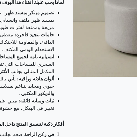
لماذا يجب عليك اقتناء هذا البو
تصميم مبتكر بمسند ظهر:
عل
بمسند ظهر ملتف وانسيابي ي
مريحة وممتعة لفترات طويل
خامات تنجيد فاخرة:
مغطى بأ
الدافئ، والمقاومة للاحتكا
الاستخدام اليومي المكثف.
انسيابية تامة لجميع المساح
السحري للمساحات التي تتط
المكمل المثالي بجانب
الأنتر
ألوان هادئة وراقية:
حيوي ومحايد يتناغم بسلاسة
والديكور المكتبي
.
ثبات ومتانة فائقة:
مبني على 
تغيير في الهيكل، مع حشوة إ
أفكار ذكية لتنسيق المنتج داخل ال
في ركن الراحة
ضعه بجانب ط