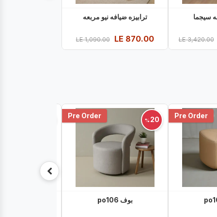
فه سيجما
ترابيزه ضيافه نيو مربعه
LE
870.00
LE
1,090.00
LE
3,420.00
Pre Order
Pre Order
20
20
%
%
بوف po106
بوف po108