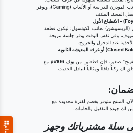
حيث يتماشى مع المكاتب المودرن للدراسة أو الألعاب (Gaming)، ويوفر
ضل المسند الملتف.
(الريسيبشن) بجانب الكونسول؛ ليكون قطعة
لضيوف، وفي نفس الوقت يوفر جلسة مريحة
الأحذية عند الدخول والخروج.
يفينج" صغير، فإن قطعتين من
بوف po106
مع
ك ركناً دافئاً ومثالياً لتبادل الحديث
ضمان:
لآن. المنتج متوفر بخصم لفترة محدودة مع
 لك جودة التقفيل والخامات.
ى سلة مشترياتك وجهز