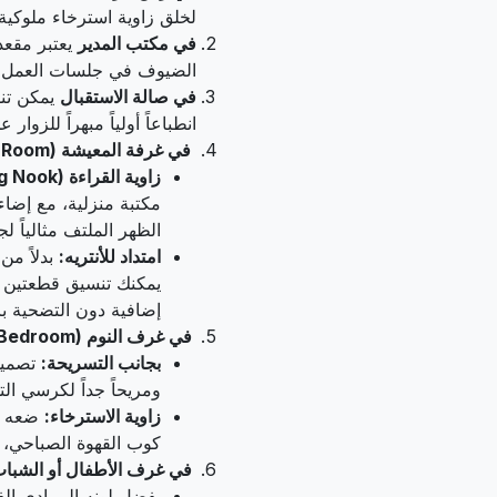
لخلق زاوية استرخاء ملوكية
في مكتب المدير
يعتبر مقعدا
الضيوف في جلسات العمل ا
في صالة الاستقبال
يمكن تن
انطباعاً أولياً مبهراً للزو
في غرفة المعيشة (Living Room) - البطل البديل
زاوية القراءة (Reading Nook):
الظهر الملتف مثالياً ل
امتداد للأنتريه:
بدلاً م
يمكنك تنسيق قطعتين م
إضافية دون التضحية ب
في غرف النوم (Bedroom) - لمسة فندقية فاخرة
بجانب التسريحة:
تصميمه
ومريحاً جداً لكرسي ا
زاوية الاسترخاء:
ضعه في
كوب القهوة الصباحي، م
في غرف الأطفال أو الشباب
بفضل لونه الرمادي ال