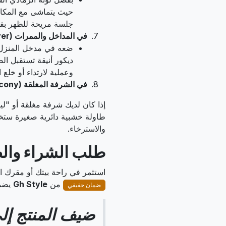
جلسة مريحة للظهر بف
في المداخل والممرات (Foyer) - الانطباع الأول
ضعه في مدخل المنزل 
ديكور أنيقة تستقبل ا
وعملية لارتداء أو خلع 
في الشرفة المغلقة (Closed Balcony) أو غرفة المعيشة الثانوية
إذا كان لديك شرفة مغلقة أو "ل
طاولة خشبية دائرية صغيرة ستخلق ل
والاسترخاء.
طلب الشراء وال
استثمر في راحة بيتك أو مقرك ا
من
Gh Style
يضمن
ضمان حقيقي
ضيف المنتج إل