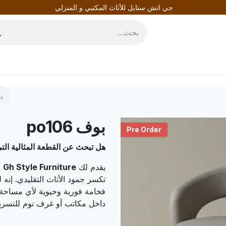
جي اتش ستايل للأثاث المكتبي و المنزلي
روط
المدونة
بوف po106
Pre Order
هل تبحث عن القطعة المثالية التي
يقدم لك
Gh Style Furniture
ا
تكسر جمود الأثاث التقليدي. إن
فخامة فورية وحيوية لأي مساحة 
داخل مكاتب أو غرف نوم للتسري