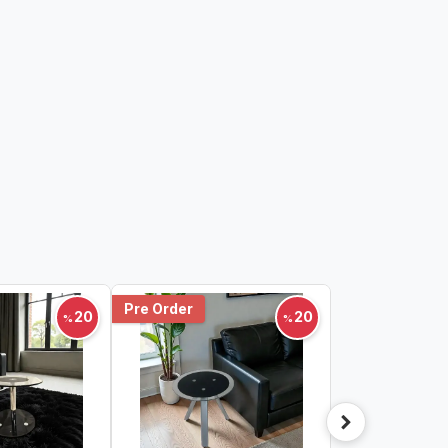
Pre Order
20
20
%
%