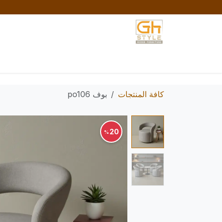
خطي للذهاب إلى المحتوى
الرئيسية
المتجر
تواصل معنا
السياسات والش
كافة المنتجات
بوف po106
20
%