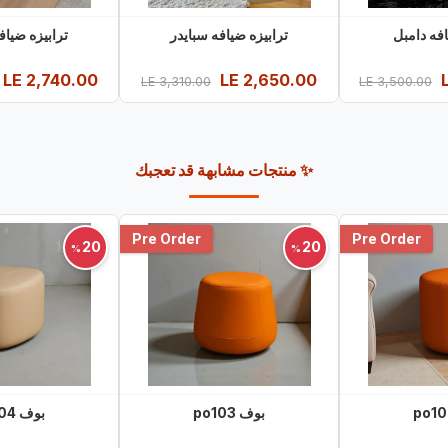
افه دامبل
ترابيزه ضيافه سبايدر
ترابيزه ضيا
LE
2,740.00
LE
2,650.00
LE
3,310.00
LE
3,500.00
✨ منتجات مشابهة قد تعجبك
Pre Order
Pre Order
20
20
%
%
بوف po103
بوف po104