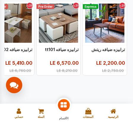
20
20
20
%
%
%
rder
Pre Order
Express
ترابيزه ضيافه ريتش
ترابيزه ضيافه tt101
ترابيزه ضيافه tt102
LE
5,410.00
LE
6,570.00
LE
2,200.00
LE
6,760.00
LE
8,210.00
LE
2,750.00
الرئيسية
المنتجات
السلة
حسابي
الأقسام