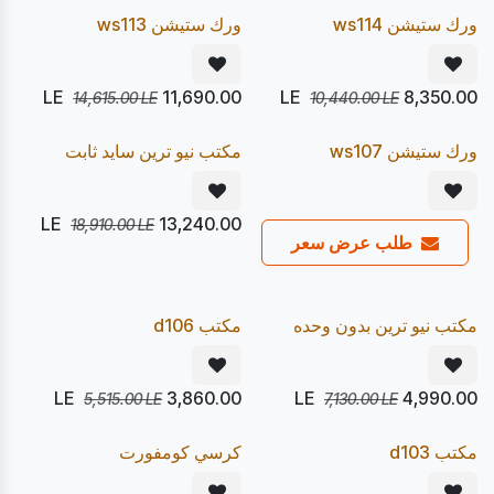
20
20
%
%
Pre Order
Pre Order
ورك ستيشن ws114
ورك ستيشن ws113
LE
11,690.00
LE
8,350.00
14,615.00
LE
10,440.00
LE
يصل 21/08
يصل 27/08
30
20
%
%
Pre Order
Pre Order
ورك ستيشن ws107
مكتب نيو ترين سايد ثابت
LE
13,240.00
18,910.00
LE
طلب عرض سعر
يصل 09/08
يصل 21/08
30
30
%
%
Pre Order
Express
مكتب نيو ترين بدون وحده
مكتب d106
LE
3,860.00
LE
4,990.00
5,515.00
LE
7,130.00
LE
يصل 26/08
يصل 21/08
20
30
%
%
Pre Order
Pre Order
مكتب d103
كرسي كومفورت