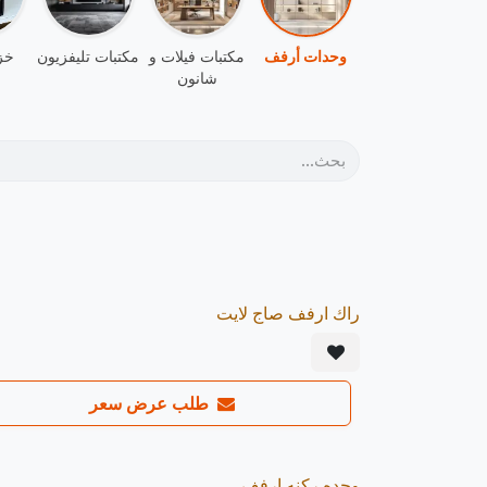
وحدات أرفف
مكتبات فيلات و
مكتبات تليفزيون
خزا
شانون
يصل 23/08
راك ارفف صاج لايت
e Order
20
%
طلب عرض سعر
يصل 23/08
وحده ركنه ارفف
e Order