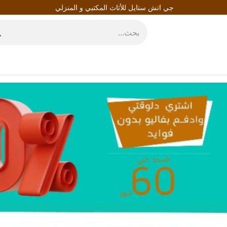
جي اتش ستايل للأثاث المكتبي و المنزلي
روط
المدونة