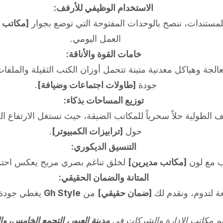
الاستخدام الوظيفي للأرفف:
مستندات، ننصح بالوحدات المفتوحة التي توضع بجوار
[مكاتب 
العمل اليومي.
خامات القوة والأناقة:
الجة وهياكل معدنية متينة تتحمل أوزان الكتب الثقيلة والملفات
جودة
[طاولات اجتماعات وضيافة]
.
توزيع المساحات بذكاء:
ف الطولية حلاً سحرياً للمكاتب الضيقة، حيث تستغل الارتفاع 
حول
[ترابيزات الكمبيوتر]
.
التنسيق الديكوري:
سب مع لون
[مكاتب مديرين]
لخلق تناغم بصري مريح يعكس احترا
المتانة والضمان الحقيقي:
ة لتدوم، ونقدم لك
[ضمان حقيقي]
من
Gh Style
يغطي جودة ا
 مكاتب الإدارة والشركات في
مدينة العبور، التجمع الخامس، وال