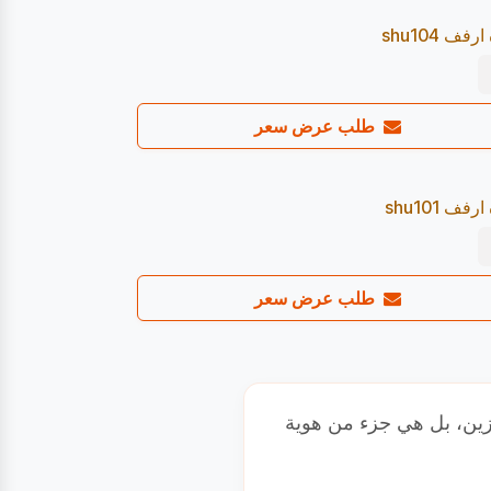
فف shu104
Pre Order
%
طلب عرض سعر
يصل 23/08
فف shu101
Pre Order
%
طلب عرض سعر
ين، بل هي جزء من هوية