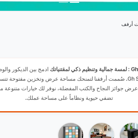
ت أرفف
ادمج بين الديكور وال
الأرفف المودرن من Gh Style. صُممت أرففنا لتمنحك مساحة عرض وتخزين مفتوح
و عرض جوائز النجاح والكتب المفضلة، نوفر لك خيارات متنوعة 
تضفي حيوية ونظاماً على مساحة عملك.