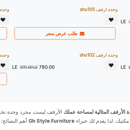
Pr
وحده ارفف shu105
Pre Order
وحده ار
20
20
%
طلب عرض سعر
يصل 23/08
Pr
وحده ارفف shu102
Pre Order
وحده ار
20
20
%
LE
780.00
970.00
LE
الأرفف ليست مجرد وحدة تخز
مكتبك، لذا يقدم لك خبراء
Gh Style Furniture
أهم النصائح: