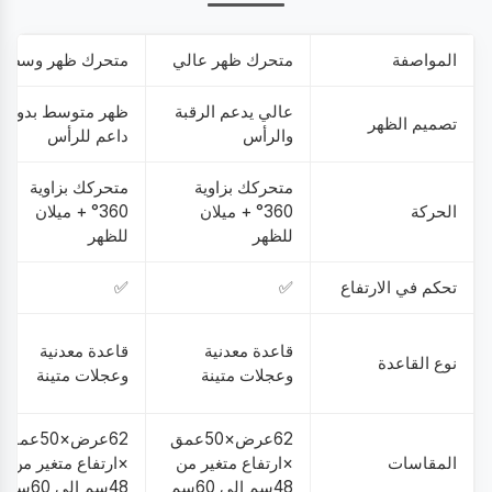
المواصفة
متحرك ظهر عالي
متحرك ظهر وسط
عالي يدعم الرقبة
ظهر متوسط بدون
تصميم الظهر
والرأس
داعم للرأس
متحركك بزاوية
متحركك بزاوية
الحركة
360° + ميلان
360° + ميلان
للظهر
للظهر
تحكم في الارتفاع
✅
✅
قاعدة معدنية
قاعدة معدنية
نوع القاعدة
وعجلات متينة
وعجلات متينة
62عرض×50عمق
62عرض×50عمق
المقاسات
×ارتفاع متغير من
×ارتفاع متغير من
48سم إلى 60سم
48سم إلى 60سم