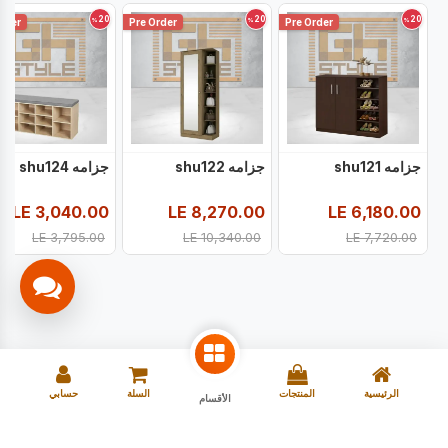
20
20
20
%
%
%
rder
Pre Order
Pre Order
جزامه shu121
جزامه shu122
جزامه shu124
LE
3,040.00
LE
8,270.00
LE
6,180.00
LE
3,795.00
LE
10,340.00
LE
7,720.00
الرئيسية
المنتجات
السلة
حسابي
الأقسام