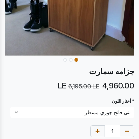
جزامه سمارت
LE
4,960.00
6,195.00
LE
* أختار اللون