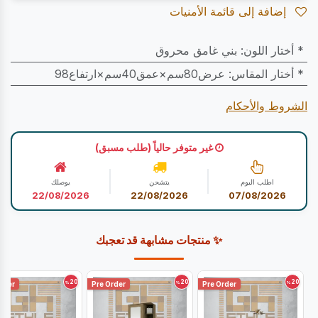
إضافة إلى قائمة الأمنيات
* أختار اللون
:
بني غامق محروق
* أختار المقاس
:
عرض80سم×عمق40سم×ارتفاع98
الشروط والأحكام
غير متوفر حالياً (طلب مسبق)
اطلب اليوم
يتشحن
يوصلك
22/08/2026
22/08/2026
07/08/2026
✨ منتجات مشابهة قد تعجبك
20
20
20
%
%
%
rder
Pre Order
Pre Order