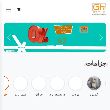
خطي للذهاب إلى المحتوى
السابق
التالي
جزامات
حة
كومود
دولاب
دريسنج روم
خزائن
شماعات
جزام