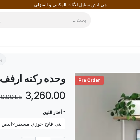
جي اتش ستايل للأثاث المكتبي و المنزلي
روط
المدونة
وحده ركنه ارفف
Pre Order
LE
3,260.00
70.00
LE
* أختار اللون