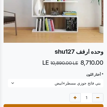
وحده ارفف shu127
LE
8,710.00
10,890.00
LE
* أختار اللون