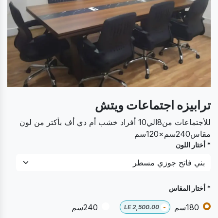
ترابيزه اجتماعات ويتش
للأجتماعات من8الي10 أفراد خشب أم دي أف بأكتر من لون
مقاس240سم×120سم
* أختار اللون
* أختار المقاس
180سم
240سم
LE
2,500.00
-