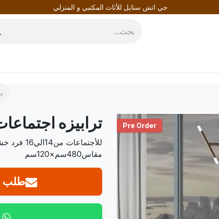
جي اتش ستايل للأثاث المكتبي و المنزلي
روط
المدونة
ترابيزه اجتماعات t102
Pre Order
للأجتماعات
مقاس480سم×120سم
طلب ع