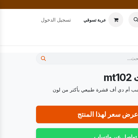
تسجيل الدخول
عربة تسوقي
m
 من14الي16 فرد خشب أم دي أف قشرة طبيعي بأكتر من لون
رض سعر لهذا المنتج
تواصل عبر واتساب