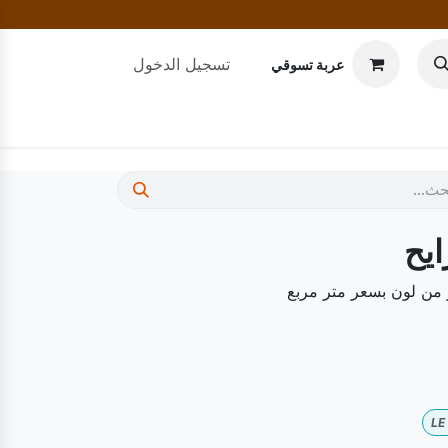
تسجيل الدخول
عربة تسوقي
يح
 من لون بسعر متر مربع
LE