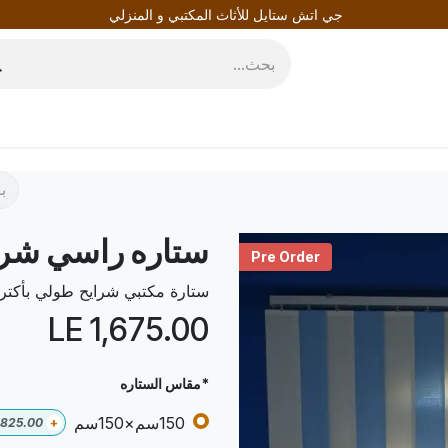
جي اتش ستايل للأثاث المكتبي و المنزلي
روط
المدونة
ستاره راسي شرا
Pre Order
ستارة مكتبي شرايح طولي بأكتر
LE
1,675.00
*مقاس الستاره
150سم×150سم
825.00
+