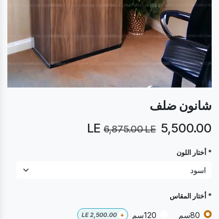
شانون ضلف
LE
5,500.00
6,875.00
LE
* أختار اللون
* أختار المقاس
80سم
120سم
LE
2,500.00
+