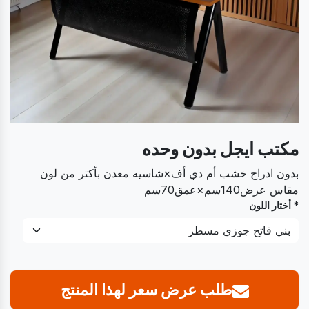
مكتب ايجل بدون وحده
بدون ادراج خشب أم دي أف×شاسيه معدن بأكتر من لون
مقاس عرض140سم×عمق70سم
* أختار اللون
طلب عرض سعر لهذا المنتج