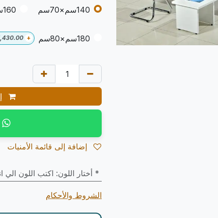
140سم×70سم
160سم×70سم
180سم×80سم
1,430.00
+
إض
إضافة إلى قائمة الأمنيات
* أختار اللون
:
اكتب اللون الي ا
الشروط والأحكام