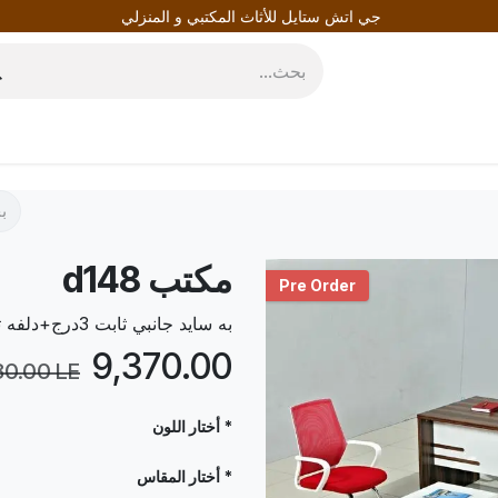
جي اتش ستايل للأثاث المكتبي و المنزلي
روط
المدونة
مكتب d148
Pre Order
به سايد جانبي ثابت 3درج+دلفه تخزين خشب أم دي أف بأكتر من لون و مقاس
LE
9,370.00
80.00
LE
* أختار اللون
* أختار المقاس