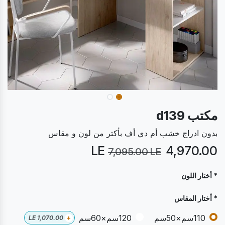
مكتب d139
بدون ادراج خشب أم دي أف بأكتر من لون و مقاس
LE
4,970.00
7,095.00
LE
* أختار اللون
* أختار المقاس
110سم×50سم
120سم×60سم
LE
1,070.00
+