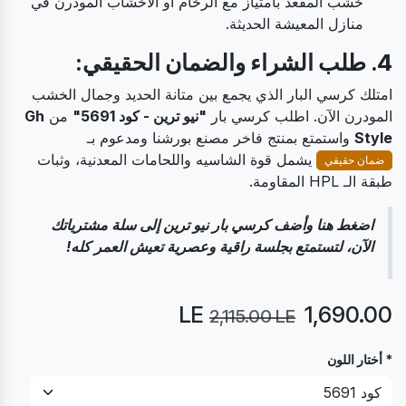
خشب المقعد بامتياز مع الرخام أو الأخشاب المودرن في
منازل المعيشة الحديثة.
4. طلب الشراء والضمان الحقيقي:
امتلك كرسي البار الذي يجمع بين متانة الحديد وجمال الخشب
المودرن الآن. اطلب كرسي بار
"نيو ترين - كود 5691"
من
Gh
Style
واستمتع بمنتج فاخر مصنع بورشنا ومدعوم بـ
يشمل قوة الشاسيه واللحامات المعدنية، وثبات
ضمان حقيقي
طبقة الـ HPL المقاومة.
اضغط هنا وأضف كرسي بار نيو ترين إلى سلة مشترياتك
الآن، لتستمتع بجلسة راقية وعصرية تعيش العمر كله!
LE
1,690.00
2,115.00
LE
* أختار اللون