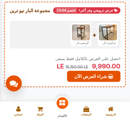
مجموعة البار نيو ترين
عرض ترويجي وفر أكتر!
(خصم 34%)
+
ترابيزه بار نيو ترين
كرسي بار نيو ترين
احصل على العرض بالكامل فقط بسعر:
LE
9,990.00
15,150.00
LE
شراء العرض الآن
الرئيسية
المنتجات
السلة
حسابي
الأقسام