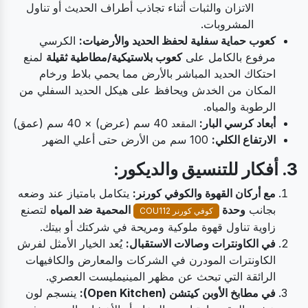
الاتزان والثبات أثناء تجاذب أطراف الحديث أو تناول
المشروبات.
كعوب حماية سفلية لحفظ الحديد والأرضيات:
الكرسي
مرفوع بالكامل على
كعوب بلاستيكية/مطاطية ثقيلة
لمنع
احتكاك الحديد المباشر بالأرض مما يحمي بلاط ورخام
المكان من الخدش ويحافظ على هيكل الحديد السفلي من
الرطوبة والمياه.
أبعاد كرسي البار:
40 سم (عرض) × 40 سم (عمق)
المقعد
الارتفاع الكلي:
100 سم من الأرض حتى أعلي الضهر
3. أفكار للتنسيق والديكور:
مع أركان القهوة والكوفي كورنر:
يتكامل بامتياز عند وضعه
بجانب
وحدة
المحمية ضد المياه
لتصنع
كوفي كورنر COU112
زاوية تناول قهوة ملوكية ومريحة في شركتك أو بيتك.
في الكاونترات وصالات الاستقبال:
يُعد الخيار الأمثل لفرش
الكاونترات المودرن في الشركات والمعارض والكافيهات
الرائقة التي تبحث عن مظهر المينيمليست العصري.
في مطابخ الأوبن كيتشن (Open Kitchen):
ينسجم لون