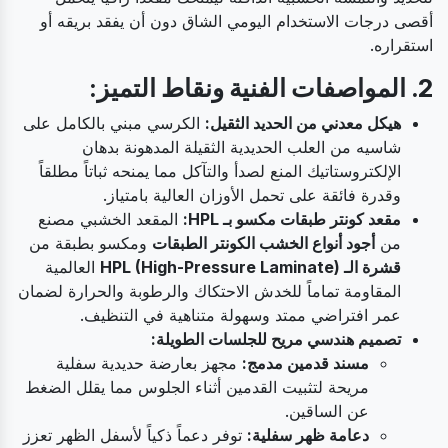
أقصى درجات الاستخدام اليومي الشاق دون أن يفقد بريقه أو
استقراره.
2. المواصفات الفنية ونقاط التميز:
هيكل معدني من الحديد الثقيل:
الكرسي مبني بالكامل على
شاسيه من العلب الحديدية الثقيلة المدهونة بدهان
الإلكتروستاتيك المنع لصدأ والتآكل مما يمنحه ثباتاً مطلقاً
وقدرة فائقة على تحمل الأوزان العالية بامتياز.
مقعد كونتر طبقات مكسو بـ HPL:
المقعد الخشبي مصنع
من
أجود أنواع الخشب الكونتر الطبقات
ومكسو بطبقة من
قشرة الـ HPL (High-Pressure Laminate)
العالمية
المقاومة تماماً للخدش الاحتكاك والرطوبة والحرارة لضمان
عمر افتراضي ممتد وسهولة متناهية في التنظيف.
تصميم هندسي مريح للجلسات الطويلة:
مسند قدمين مدمج:
مجهز بعارضة حديدية سفلية
مريحة لتثبيت القدمين أثناء الجلوس مما يقلل الضغط
عن الساقين.
دعامة ظهر سفلية:
توفر دعماً ذكياً لأسفل الظهر تعزز