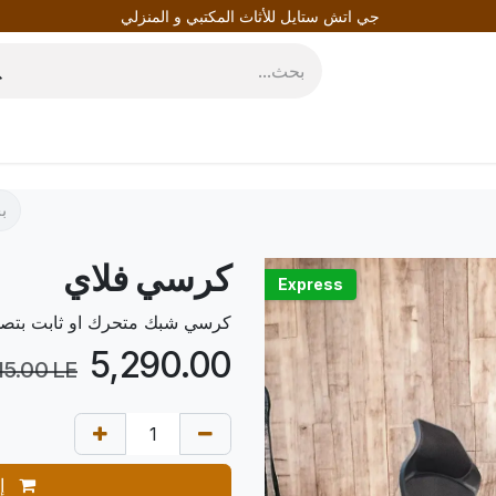
جي اتش ستايل للأثاث المكتبي و المنزلي
روط
المدونة
كرسي فلاي
Express
كرسي شبك متحرك او ثابت بتصمي
LE
5,290.00
15.00
LE
إض