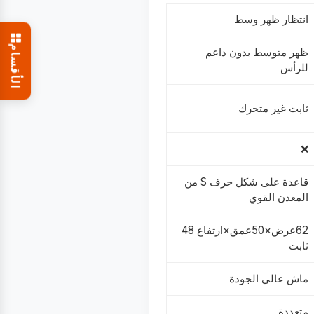
انتظار ظهر وسط
الأقسام
ظهر متوسط بدون داعم
للرأس
ثابت غير متحرك
❌
قاعدة على شكل حرف S من
المعدن القوي
62عرض×50عمق×ارتفاع 48
ثابت
ماش عالي الجودة
متعددة