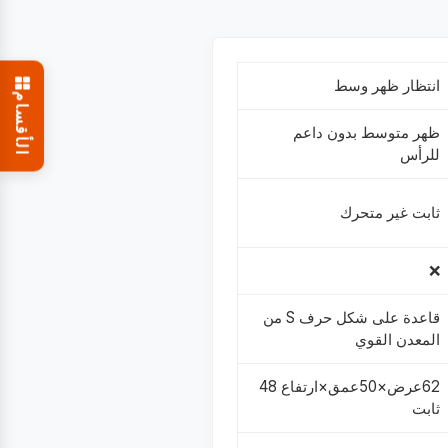
انتظار ظهر وسط
الأقسام
ظهر متوسط بدون داعم
للرأس
ثابت غير متحرك
❌
قاعدة على شكل حرف S من
المعدن القوي
62عرض×50عمق×ارتفاع 48
ثابت