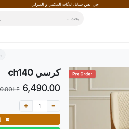
جي اتش ستايل للأثاث المكتبي و المنزلي
روط
المدونة
كرسي ch140
Pre Order
LE
6,490.00
10.00
LE
إض