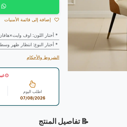
إضافة إلى قائمة الأمنيات
* أختار اللون
:
اوف وايت×هافان
* أختار النوع
:
انتظار ظهر وسط
الشروط والأحكام
غير
اطلب اليوم
07/08/2026
📝 تفاصيل المنتج