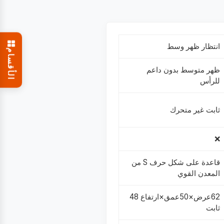
انتظار ظهر وسط
الأقسام
ظهر متوسط بدون داعم
للرأس
ثابت غير متحرك
❌
قاعدة على شكل حرف S من
المعدن القوي
62عرض×50عمق×ارتفاع 48
ثابت