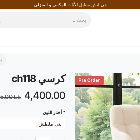
جي اتش ستايل للأثاث المكتبي و المنزلي
روط
المدونة
كرسي ch118
Pre Order
LE
4,400.00
5.00
LE
* أختار اللون