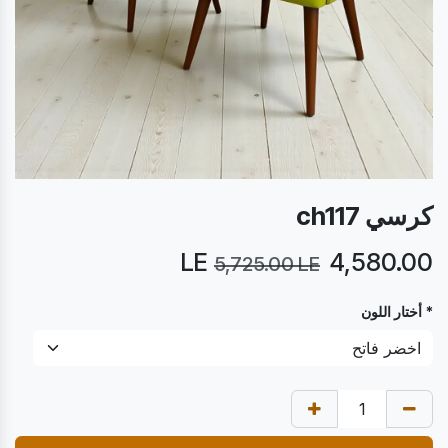
كرسي ch117
LE
4,580.00
5,725.00
LE
* أختار اللون