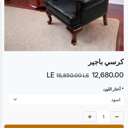
كرسي باجير
LE
12,680.00
15,850.00
LE
* أختار اللون