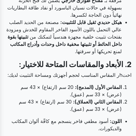
مرفقة بـ
مفتاح طوارئ خارجي
يضمن لك فتح الخزنة
بسهولة في حالات نسيان الباسورد أو نفاد طاقة البطاريات
نهائياً دون الحاجة لكسرها.
هيكل حديدي ثقيل قابل للتثبيت:
مصنعة من الحديد الصلب
عالي التحمل باللون الأسود الفاخر المقاوم للخدش ومزودة
بفتحات تثبيت خلفية مجهزة هندسياً لتمكنك من
تثبيتها بقوة
داخل الحائط أو تثبيتها مخفية داخل وحدات وأدراج المكاتب
لمنع تحريكها أو سرقتها.
2. الأبعاد والمقاسات المتاحة للاختيار:
اختhر المقاس المناسب لحجم أجهزتك ومساحة التثبيت لديك:
المقاس الأول (المدمج):
20 سم (ارتفاع) × 43 سم
(عرض) × 33 سم (عمق).
المقاس الثاني (العملاق):
30 سم (ارتفاع) × 43 سم
(عرض) × 33 سم (عمق).
اللون:
أسود مطفي فاخر ينسجم مع كافّة ألوان المكاتب
والديكورات.