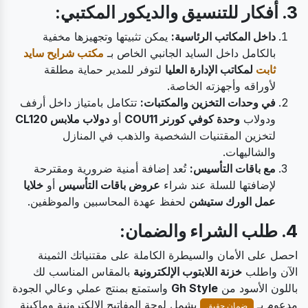
3. أفكار للتنسيق والديكور المكتبي:
داخل المكاتب الرئاسية:
يمكن تثبيتها وتجهيزها مخفية
بالكامل داخل السايد الجانبي الخاص بـ
مكتب شرايح سايد
ثابت
لمكاتب الإدارة العليا
لتوفر للمدير حماية مطلقة
لأوراقه وأجهزته الخاصة.
في وحدات التخزين والمكتبات:
تتكامل بامتياز داخل أرفف
ودولاب
وحدة كوفي كورنر COU11
أو
دولاب ملابس CL120
لتخزين المقتنيات الشخصية والذهب في المنازل
والشاليهات.
مع باقات التأسيس:
تُعد إضافة أمنية ضرورية ومقترحة
لإضافتها للسلة عند شراء
عروض باقات التأسيس
أو
خلايا
عمل الورك ستيشن
لحفظ عهدة المحاسبين والموظفين.
4. طلب الشراء والضمان:
احصل على الأمان والسيطرة الكاملة على مقتنياتك الثمينة
الآن واطلب
خزنة اللابتوب الإلكترونية
بالمقاس المناسب لك
باللون الأسود من
Gh Style
واستمتع بمنتج عملي وعالي الجودة
مدعوم بـ
يشمل لوحة المفاتيح الإلكترونية وماكينة
ضمان حقيق