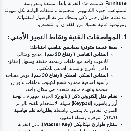
Furniture
صُممت هذه الخزنة بأبعاد ممتدة ومدروسة
لتستوعب أجهزة الكمبيوتر المحمولة والملفات الهامة بكل سهولة
مع نظام قفل رقمي ذكي يمنحك سرعة الوصول لمقتنياتك
وموثوقية عالية تحميك من الفقدان أو التلصص.
1. المواصفات الفنية ونقاط التميز الأمني:
سعة عميقة متوفرة بمقاسين لتناسب احتياجك:
المقاس القياسي (ارتفاع 20 سم):
مدمج ومثالي
للابتوب واحد مع ملفات رسمية خفيفة ويسهل إخفاؤه
داخل الأدراج والسايد الجانبي للمكتب.
المقاس الملكي العملاق (ارتفاع 30 سم):
يوفر مساحة
رأسية إضافية ممتازة تتسع للابتوب وملفات وأوراق
ضخمة وعهدة مالية متعددة في مكان واحد.
نظام قفل إلكتروني ذكي (أنالوج):
الخزنة مجهزة بـ
لوحة
أزرار باسورد (Keypad)
سهلة الاستخدام للفتح بالرمز
السري الخاص بك وتعمل بواسطة
بطاريات قلم قياسية
(AAA)
متوفرة وسهلة التغيير.
مفتاح طوارئ ميكانيكي (Master Key):
تأتي الخزنة