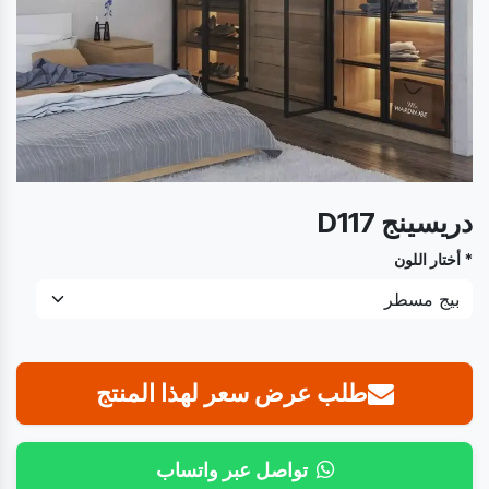
دريسينج D117
* أختار اللون
طلب عرض سعر لهذا المنتج
تواصل عبر واتساب