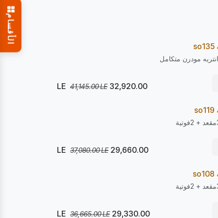
الأقسام
يصل 22/08
so
Pre Order
%
نتريه مودرن متكامل
LE
32,920.00
41,145.00
LE
يصل 22/08
so
Pre Order
%
LE
29,660.00
37,080.00
LE
يصل 22/08
so
Pre Order
%
LE
29,330.00
36,665.00
LE
يصل 22/08