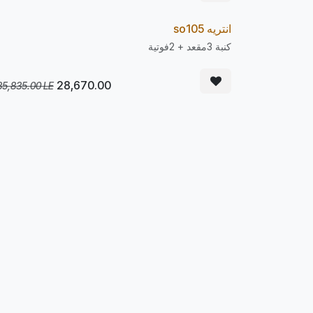
انتريه so105
e Order
20
%
كنبة 3مقعد + 2فوتية
LE
28,670.00
35,835.00
LE