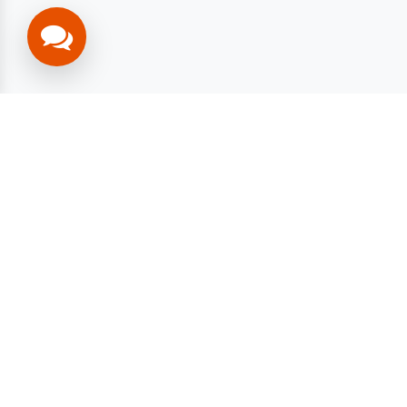
تفرع من جسر
sal