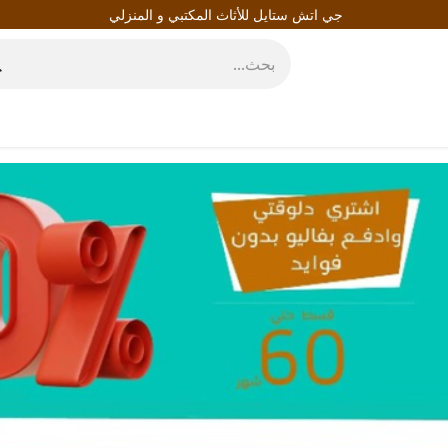
جي اتش ستايل للأثاث المكتبي و المنزلي
روط
المدونة