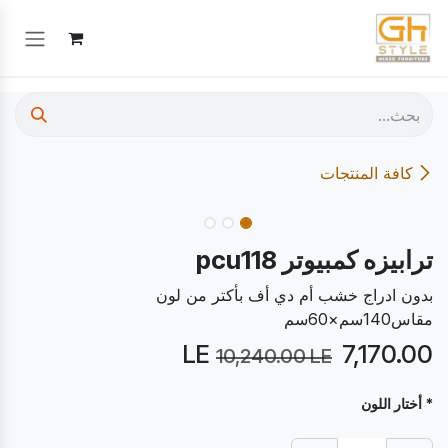
خطي للذهاب إلى المحتوى
كافة المنتجات
30
%
Pre Order
ترابيزه كمبيوتر pcu118
بدون ادراج خشب أم دي أف بأكتر من لون
مقاس140سم×60سم
LE
7,170.00
10,240.00
LE
* أختار اللون